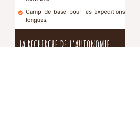
Camp de base pour les expéditions
longues.
LA RECHERCHE DE L’AUTONOMIE
ÉNERGÉTIQUE EN BIVOUAC
Des panneaux solaires portables
rechargent les appareils électroniques
comme les GPS ou les lampes frontales.
Les filtres à eau et les pastilles purifiantes
assurent l’accès à une hydratation saine
et sûre.