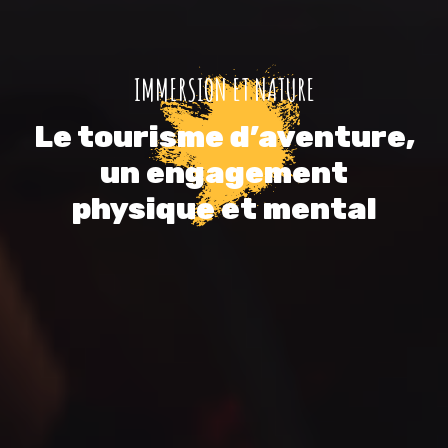
IMMERSION ET NATURE
Le tourisme d’aventure,
un engagement
physique et mental